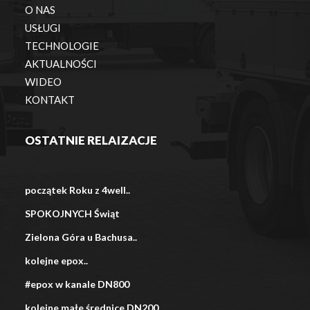
O NAS
USŁUGI
TECHNOLOGIE
AKTUALNOŚCI
WIDEO
KONTAKT
OSTATNIE RELAIZACJE
początek Roku z 4well..
SPOKOJNYCH Świąt
Zielona Góra u Bachusa..
kolejne epox..
#epox w kanale DN800
kolejne małe średnice DN200..