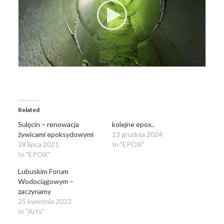
Related
Sulęcin – renowacja
kolejne epox..
żywicami epoksydowymi
13 grudnia 2024
28 lipca 2021
In "EPOX"
In "EPOX"
Lubuskim Forum
Wodociągowym –
zaczynamy
25 kwietnia 2023
In "Arts"