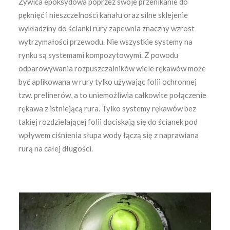
Żywica epoksydowa poprzez swoje przenikanie do
pęknięć i nieszczelności kanału oraz silne sklejenie
wykładziny do ścianki rury zapewnia znaczny wzrost
wytrzymałości przewodu. Nie wszystkie systemy na
rynku są systemami kompozytowymi. Z powodu
odparowywania rozpuszczalników wiele rękawów może
być aplikowana w rury tylko używając folii ochronnej
tzw. prelinerów, a to uniemożliwia całkowite połączenie
rękawa z istniejącą rura. Tylko systemy rękawów bez
takiej rozdzielającej folii dociskają się do ścianek pod
wpływem ciśnienia słupa wody łączą się z naprawiana
rurą na całej długości.